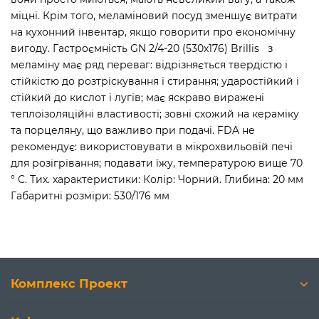
міцні. Крім того, меламіновий посуд зменшує витрати
на кухонний інвентар, якщо говорити про економічну
вигоду. Гастроємність GN 2/4-20 (530х176) Brillis з
меламіну має ряд переваг: відрізняється твердістю і
стійкістю до розтріскування і стирання; ударостійкий і
стійкий до кислот і лугів; має яскраво виражені
теплоізоляційні властивості; зовні схожий на кераміку
та порцеляну, що важливо при подачі. FDA не
рекомендує: використовувати в мікрохвильовій печі
для розігрівання; подавати їжу, температурою вище 70
° С. Тих. характеристики: Колір: Чорний. Глибина: 20 мм
Габаритні розміри: 530/176 мм
Комплекс Проект