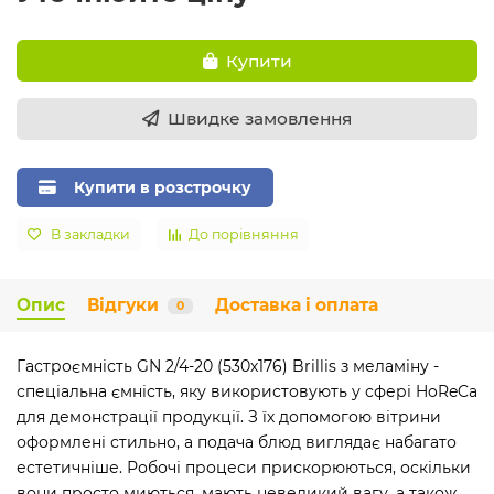
Купити
Швидке замовлення
Купити в розстрочку
В закладки
До порівняння
Опис
Відгуки
Доставка і оплата
0
Гастроємність GN 2/4-20 (530х176) Brillis з меламіну -
спеціальна ємність, яку використовують у сфері HoReCa
для демонстрації продукції. З їх допомогою вітрини
оформлені стильно, а подача блюд виглядає набагато
естетичніше. Робочі процеси прискорюються, оскільки
вони просто миються, мають невеликий вагу, а також