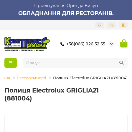
Проектування Оренда Викуп
ОБЛАДНАННЯ ДЛЯ РЕСТОРАНІВ.
+38(066) 926 52 55
нання
Гастроємності
Полиця Electrolux GRIGLIA21 (881004)
Полиця Electrolux GRIGLIA21
(881004)