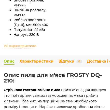
Висота пропила,
мм:
225
Ширина розпилу,
мм:
192
Робоча поверхня
(ДхШ), мм:
500х400
Потужність:
1,1 кВт
Напруга:
220 В
Усі характеристики
Опис
Характеристики
Відгуки
Доставка і
0
Опис пила для м'яса FROSTY DQ-
210:
Стрічкова гастрономічна пила
призначена для швидкої
і точної нарізки свіжих і заморожених м'яса і риби з
кістками і без них, на порційні шматки необхідного
розміру і товщини. Нарізка виключає дроблення кісток