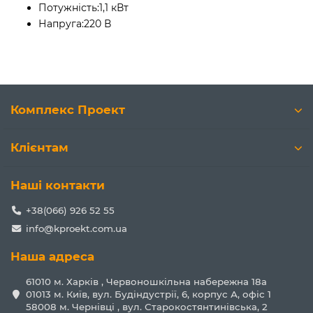
Потужність:
1,1 кВт
Напруга:
220 В
Комплекс Проект
Клієнтам
Наші контакти
+38(066) 926 52 55
info@kproekt.com.ua
Наша адреса
61010 м. Харків , Червоношкільна набережна 18а
01013 м. Київ, вул. Будіндустрії, 6, корпус А, офіс 1
58008 м. Чернівці , вул. Старокостянтинівська, 2