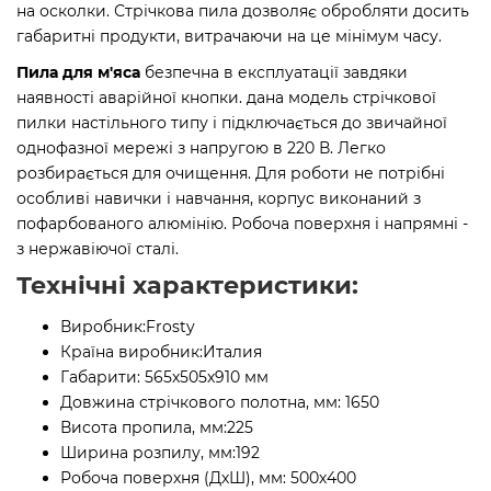
на осколки. Стрічкова пила дозволяє обробляти досить
габаритні продукти, витрачаючи на це мінімум часу.
Пила для м'яса
безпечна в експлуатації завдяки
наявності аварійної кнопки. дана модель стрічкової
пилки настільного типу і підключається до звичайної
однофазної мережі з напругою в 220 В. Легко
розбирається для очищення. Для роботи не потрібні
особливі навички і навчання, корпус виконаний з
пофарбованого алюмінію. Робоча поверхня і напрямні -
з нержавіючої сталі.
Технічні характеристики:
Виробник:
Frosty
Країна виробник:
Италия
Габарити:
565х505х910 мм
Довжина стрічкового полотна, мм:
1650
Висота пропила, мм:
225
Ширина розпилу, мм:
192
Робоча поверхня (ДхШ), мм:
500х400