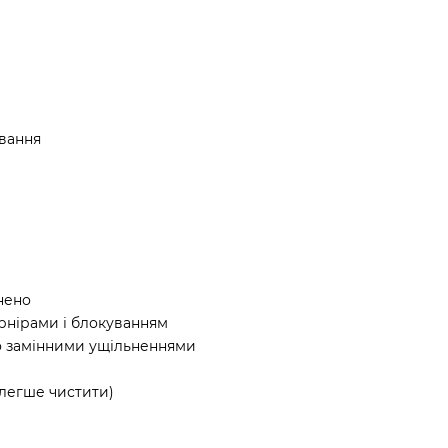
вання
нено
рнірами і блокуванням
ко замінними ущільненнями
(легше чистити)