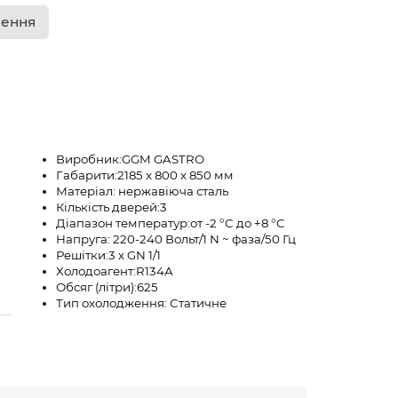
лення
Виробник:
GGM GASTRO
Габарити:
2185 x 800 x 850 мм
Матеріал:
нержавіюча сталь
Кількість дверей:
3
Діапазон температур:
от -2 °C до +8 °C
Напруга:
220-240 Вольт/1 N ~ фаза/50 Гц
Решітки:
3 х GN 1/1
Холодоагент:
R134А
Обсяг (літри):
625
Тип охолодження:
Статичне