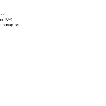
еки
ат TÜV)
стандартам