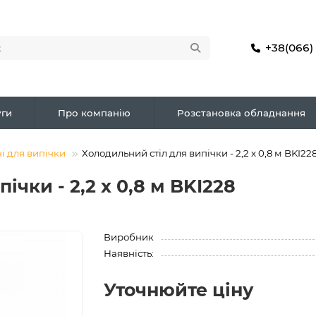
+38(066)
ги
Про компанію
Розстановка обладнання
і для випічки
Холодильний стіл для випічки - 2,2 x 0,8 м BKI22
ічки - 2,2 x 0,8 м BKI228
Виробник
Наявність:
Уточнюйте ціну