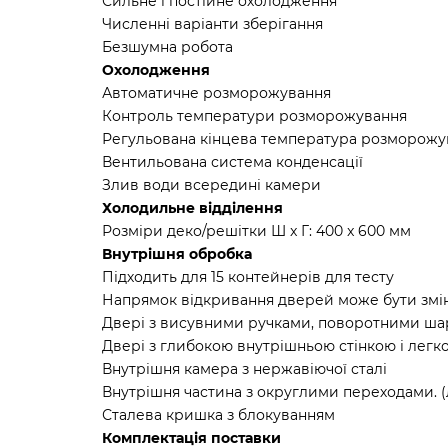
Сильне і постійне охолодження
Численні варіанти зберігання
Безшумна робота
Охолодження
Автоматичне розморожування
Контроль температури розморожування
Регульована кінцева температура розморожу
Вентильована система конденсації
Злив води всередині камери
Холодильне відділення
Розміри деко/решітки Ш x Г: 400 x 600 мм
Внутрішня обробка
Підходить для 15 контейнерів для тесту
Напрямок відкривання дверей може бути змі
Двері з висувними ручками, поворотними ша
Двері з глибокою внутрішньою стінкою і лег
Внутрішня камера з нержавіючої сталі
Внутрішня частина з округлими переходами. 
Сталева кришка з блокуванням
Комплектація поставки