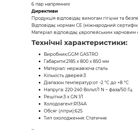
6 пар напрямних
Директиви
Продукція відповідає вимогам гігієни та безп
Відповідає нормам CE (міжнародний сертифік
Матеріал відповідає європейським харчовим 
Технічні характеристики:
Виробник:
GGM GASTRO
Габарити:
2185 x 800 x 850 мм
Матеріал:
нержавіюча сталь
Кількість дверей:
3
Діапазон температур:
от -2 °C до +8 °C
Напруга:
220-240 Вольт/1 N ~ фаза/50 Гц
Решітки:
3 х GN 1/1
Холодоагент:
R134А
Обсяг (літри):
625
Тип охолодження:
Статичне
...