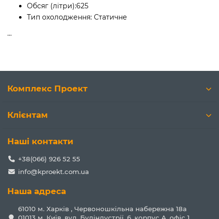
Обсяг (літри):
625
Тип охолодження:
Статичне
...
Комплекс Проект
Клієнтам
Наші контакти
+38(066) 926 52 55
info@kproekt.com.ua
Наша адреса
61010 м. Харків , Червоношкільна набережна 18а
01013 м. Київ, вул. Будіндустрії, 6, корпус А, офіс 1