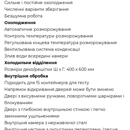
Сильне і постійне охолодження
Численні варіанти зберігання
Безшумна робота
Охолодження
Автоматичне розморожування
Контроль температури розморожування
Регульована кінцева температура розморожування
Вентильована система конденсації
Злив води всередині камери
Холодильне відділення
Розміри деко/решітки Ш x Г: 400 x 600 мм
Внутрішня обробка
Підходить для 15 контейнерів для тесту
Напрямок відкривання дверей може бути змінено
Двері з висувними ручками, поворотними шарнірами і
блокуванням
Двері з глибокою внутрішньою стінкою і легко
замінними ущільненнями
Внутрішня камера з нержавіючої сталі
Внутрішня частина з округлими переходами. (легше