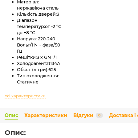
Матеріал:
нержавіюча сталь
Кількість дверей:
3
Діапазон
температур:
от -2 °C
до +8 °C
Напруга:
220-240
Вольт/1 N ~ фаза/50
Гц
Решітки:
3 х GN 1/1
Холодоагент:
R134А
Обсяг (літри):
625
Тип охолодження:
Статичне
Усі характеристики
Опис
Характеристики
Відгуки
Доставка і
0
Опис: