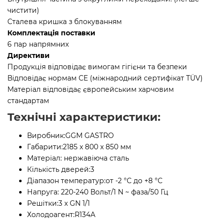
чистити)
Сталева кришка з блокуванням
Комплектація поставки
6 пар напрямних
Директиви
Продукція відповідає вимогам гігієни та безпеки
Відповідає нормам CE (міжнародний сертифікат TÜV)
Матеріал відповідає європейським харчовим
стандартам
Технічні характеристики:
Виробник:
GGM GASTRO
Габарити:
2185 x 800 x 850 мм
Матеріал:
нержавіюча сталь
Кількість дверей:
3
Діапазон температур:
от -2 °C до +8 °C
Напруга:
220-240 Вольт/1 N ~ фаза/50 Гц
Решітки:
3 х GN 1/1
Холодоагент:
R134А