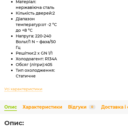
Матеріал:
нержавіюча сталь
Кількість дверей:
2
Діапазон
температур:
от -2 °C
до +8 °C
Напруга:
220-240
Вольт/1 N ~ фаза/50
Гц
Решітки:
2 х GN 1/1
Холодоагент:
R134А
Обсяг (літри):
405
Тип охолодження:
Статичне
Усі характеристики
Опис
Характеристики
Відгуки
Доставка і
0
Опис: