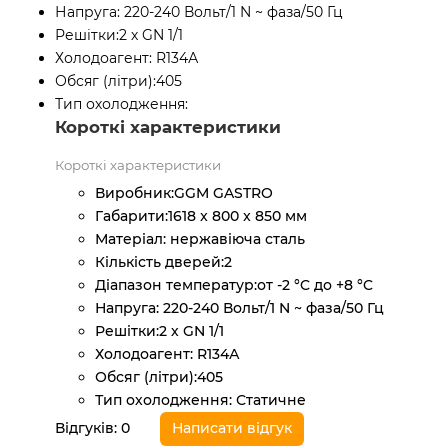
Напруга:
220-240 Вольт/1 N ~ фаза/50 Гц
Решітки:
2 х GN 1/1
Холодоагент:
R134А
Обсяг (літри):
405
Тип охолодження:
Короткі характеристики
Короткі характеристики
Виробник:
GGM GASTRO
Габарити:
1618 x 800 x 850 мм
Матеріал:
нержавіюча сталь
Кількість дверей:
2
Діапазон температур:
от -2 °C до +8 °C
Напруга:
220-240 Вольт/1 N ~ фаза/50 Гц
Решітки:
2 х GN 1/1
Холодоагент:
R134А
Обсяг (літри):
405
Тип охолодження:
Статичне
Відгуків: 0
Написати відгук