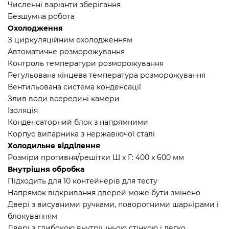
Численні варіанти зберігання
Безшумна робота
Охолодження
З циркуляційним охолодженням
Автоматичне розморожування
Контроль температури розморожування
Регульована кінцева температура розморожування
Вентильована система конденсації
Злив води всередині камери
Ізоляція
Конденсаторний блок з напрямними
Корпус випарника з нержавіючої сталі
Холодильне відділення
Розміри противня/решітки Ш x Г: 400 x 600 мм
Внутрішня обробка
Підходить для 10 контейнерів для тесту
Напрямок відкривання дверей може бути змінено
Двері з висувними ручками, поворотними шарнірами і
блокуванням
Двері з глибокою внутрішньою стінкою і легко