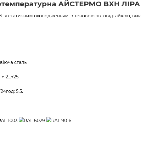
отемпературна АЙСТЕРМО ВХН ЛІРА 
 ˚S зі статичним охолодженням, з теновою автовідтайкою, ви
віюча сталь
 +12…+25.
4год: 5,5.