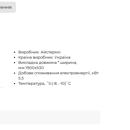
лення
Виробник:
Айстермо
Країна виробник:
Україна
Викладка довжина * ширина,
мм:
1900х530
Добове споживання електроенергії, кВт
5,5
Температура, ˚S:
(-8…-10)˚С