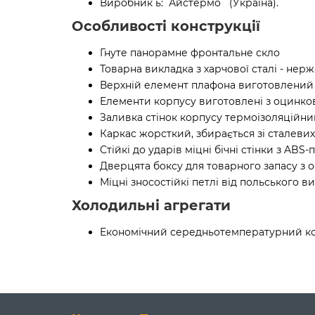
Виробник
ь:
Айстермо
(Україна).
Особливості конструкції
Гнуте панорамне фронтальне скло
Товарна викладка з харчової сталі - нер
Верхній елемент плафона виготовлений 
Елементи корпусу виготовлені з оцинков
Заливка стінок корпусу термоізоляційн
Каркас жорсткий, збирається зі сталевих 
Стійкі до ударів міцні бічні стінки з A
Дверцята боксу для товарного запасу з 
Міцні зносостійкі петлі від польського 
Холодильні агрегати
Економічний середньотемпературний ком