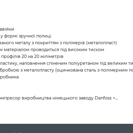
жавійки
у формі зручної полиці
аного металу з покриттям з полімерів (металопласт)
им матеріалом проводиться під високим тиском
профілів 20 на 20 міліметрів
BS-пластику, наповнення спіненим поліуретаном під великим т
обробкою з металопласту (оцинкована сталь з полімерним п
виробника
пресор виробництва німецького заводу Danfoss <...