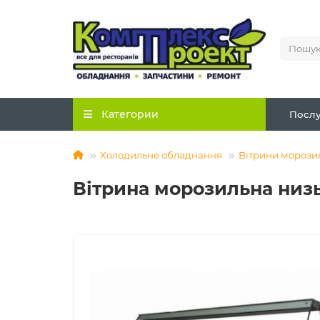
Категории
Послу
Холодильне обладнання
Вітрини морози
Вітрина морозильна низ