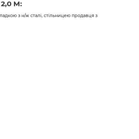
2,0 М:
кладкою з н/ж сталі, стільницею продавця з