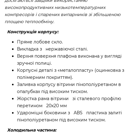
досягаються завдяки використанню
високопродуктивних низькотемпературних
компресорів і спарених випарників зі збільшеною
площею теплообміну.
Конструкція корпусу:
Пряме лобове скло.
Викладка з нержавіючої сталі.
Верхня поверхня плафона виконана у вигляді
зручної полиці.
Корпусні деталі з «металопласту» (оцинковка з
полімерним покриттям).
Заливка корпусу вітрини пінополіуретаном в
опалубках під високим тиском.
Жорстка рама вітрини зі сталевого профілю
перетином 20х20 мм
Удароміцні боковини з АВS пластика залиті
пінополіуретаном під високим тиском.
Холодильна частина: