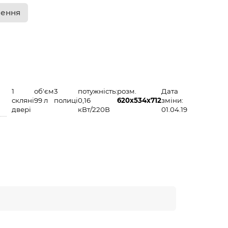
лення
1
об'єм
3
потужність:
розм.
Дата
скляні
99 л
полиці
0,16
620х534х712
зміни:
двері
кВт/220В
01.04.19