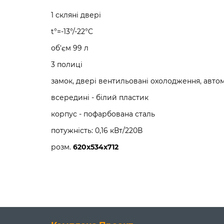
1 скляні двері
t°=-13°/-22°C
об'єм 99 л
3 полиці
замок, двері вентильовані охолодження, авто
всередині - білий пластик
корпус - пофарбована сталь
потужність: 0,16 кВт/220В
розм.
620х534х712