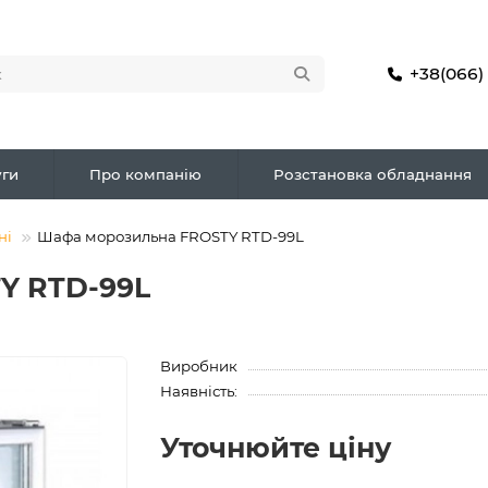
+38(066)
ги
Про компанію
Розстановка обладнання
ні
Шафа морозильна FROSTY RTD-99L
Y RTD-99L
Виробник
Наявність:
Уточнюйте ціну