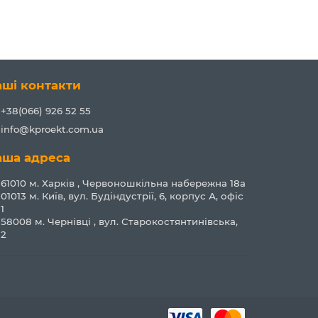
аші контакти
+38(066) 926 52 55
info@kproekt.com.ua
аша адреса
61010 м. Харків , Червоношкільна набережна 18а
01013 м. Київ, вул. Будіндустрії, 6, корпус А, офіс
1
58008 м. Чернівці , вул. Старокостянтинівська,
2