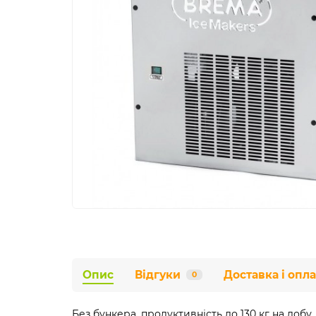
Опис
Відгуки
Доставка і опла
0
Без бункера, продуктивність до 130 кг на добу