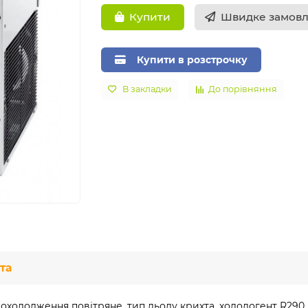
Швидке замов
Купити
Купити в розстрочку
В закладки
До порівняння
та
, охолодження повітряне, тип льоду крихта, холодогент R290