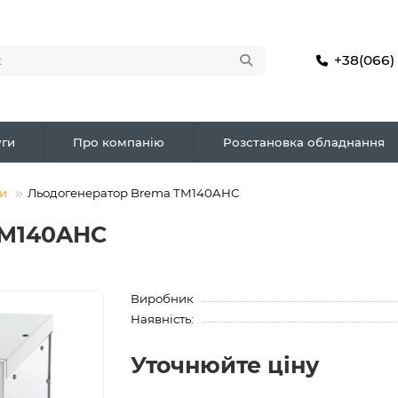
+38(066)
ги
Про компанію
Розстановка обладнання
и
Льодогенератор Brema TM140AHC
TM140AHC
Виробник
Наявність:
Уточнюйте ціну