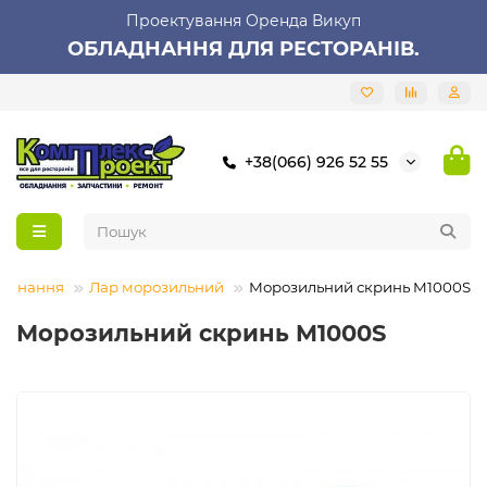
Проектування Оренда Викуп
ОБЛАДНАННЯ ДЛЯ РЕСТОРАНІВ.
+38(066) 926 52 55
ладнання
Лар морозильний
Морозильний скринь M1000S
Морозильний скринь M1000S