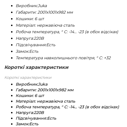
Виробник:
Juka
Габарити:
2001х1001х982 мм
Кошики:
6 шт
Матеріал:
нержавіюча сталь
Робоча температура, ° С:
-14... -23 (в обох відсіках)
Напруга:
220B
Підсвічування:
Есть
Замок:
Есть
Температура навколишнього повітря, ° С:
+32
Короткі характеристики
Короткі характеристики
Виробник:
Juka
Габарити:
2001х1001х982 мм
Кошики:
6 шт
Матеріал:
нержавіюча сталь
Робоча температура, ° С:
-14... -23 (в обох відсіках)
Напруга:
220B
Підсвічування:
Есть
Замок:
Есть