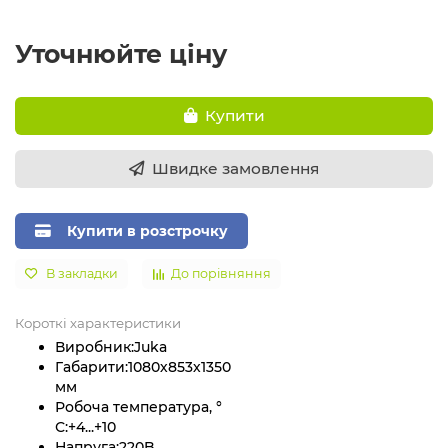
Уточнюйте ціну
Купити
Швидке замовлення
Купити в розстрочку
В закладки
До порівняння
Короткі характеристики
Виробник:
Juka
Габарити:
1080х853х1350
мм
Робоча температура, °
С:
+4...+10
Напруга:
220B