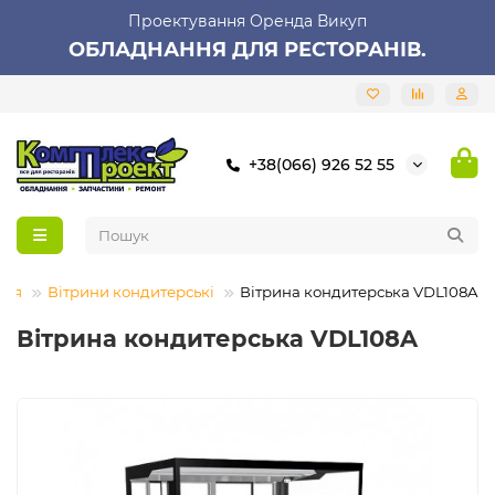
Проектування Оренда Викуп
ОБЛАДНАННЯ ДЛЯ РЕСТОРАНІВ.
+38(066) 926 52 55
ння
Вітрини кондитерські
Вітрина кондитерська VDL108A
Вітрина кондитерська VDL108A