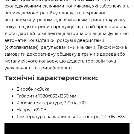
охолоджуючими скляними поличками, які забезпечують
велику демонстраційну площу, а в поєднанні з
яскравим внутрішнім підсвічуванням привертає увагу
покупців до вітрини і продукції, що в ній представлена.
У стандартній комплектації вітрина оснащена функцією
автоматичної відтайки, розсувні дверцятами
(склопакетами), регульованими ніжками. Також можна
замовити декоративну обшивку вітрини з дерева або
металу різного кольору, що додасть торговій точці
унікальності та привабливості.
Технічні характеристики:
Виробник:
Juka
Габарити:
1080х853х1350 мм
Робоча температура, ° С:
+4...+10
Напруга:
220B
Температура навколишнього повітря, ° С:
+16...+25