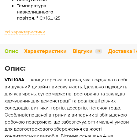
Температура
навколишнього
повітря, ° С:
+16...+25
Усі характеристики
Опис
Характеристики
Відгуки
Доставка і
0
Опис:
VDL108A
- кондитерська вітрина, яка поєднала в собі
вишуканий дизайн і високу якість. Ідеально підходить
для кав'ярень, супермаркетів, ресторанів та закладів
харчування для демонстрації та реалізації різних
солодощів, випічки, тортів, десертів, тістечок тощо.
Особливістю даної вітрини є випарник зі збільшеною
робочою поверхнею, що забезпечує оптимальні умови
для довгострокового збереження свіжості
кондитерських виробів. Вітрина оснащена 4-ма