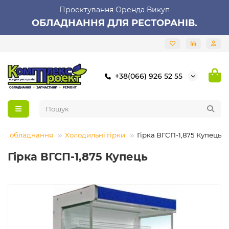
Проектування Оренда Викуп
ОБЛАДНАННЯ ДЛЯ РЕСТОРАНІВ.
+38(066) 926 52 55
не обладнання
Холодильні гірки
Гірка ВГСП-1,875 Купець
Гірка ВГСП-1,875 Купець