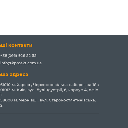
аші контакти
+38(066) 926 52 55
info@kproekt.com.ua
аша адреса
61010 м. Харків , Червоношкільна набережна 18а
01013 м. Київ, вул. Будіндустрії, 6, корпус А, офіс
1
58008 м. Чернівці , вул. Старокостянтинівська,
2