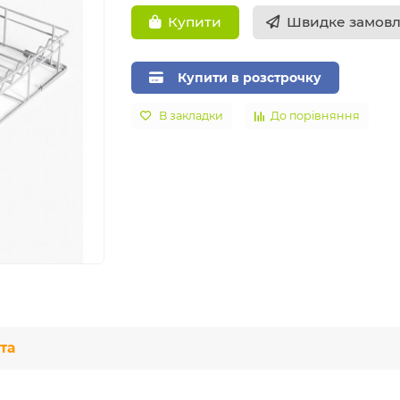
Швидке замов
Купити
Купити в розстрочку
В закладки
До порівняння
та