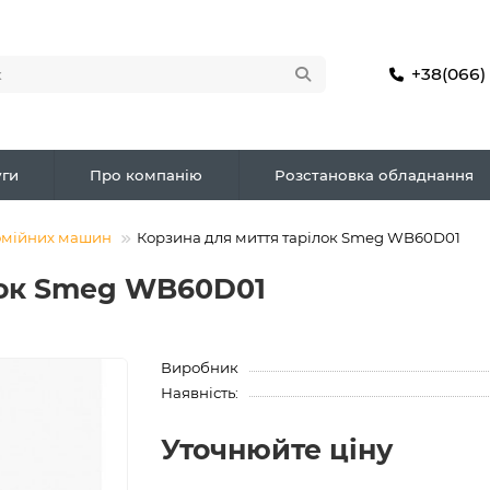
+38(066)
ги
Про компанію
Розстановка обладнання
омійних машин
Корзина для миття тарілок Smeg WB60D01
лок Smeg WB60D01
Виробник
Наявність:
Уточнюйте ціну