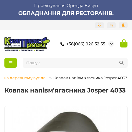
Проектування Оренда Викуп
ОБЛАДНАННЯ ДЛЯ РЕСТОРАНІВ.
+38(066) 926 52 55
і на деревному вугіллі
Ковпак напівм'ягасника Josper 4033
Ковпак напівм'ягасника Josper 4033