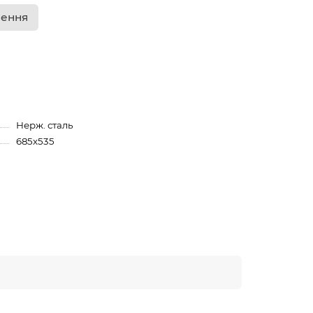
лення
Нерж. сталь
685х535