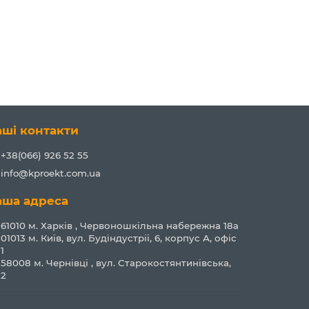
аші контакти
+38(066) 926 52 55
info@kproekt.com.ua
аша адреса
61010 м. Харків , Червоношкільна набережна 18а
01013 м. Київ, вул. Будіндустрії, 6, корпус А, офіс
1
58008 м. Чернівці , вул. Старокостянтинівська,
2