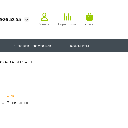
 926 52 55
Увійти
Порівняння
Кошик
Оплата і доставка
Контакты
900049 ROD GRILL
Pira
В наявності