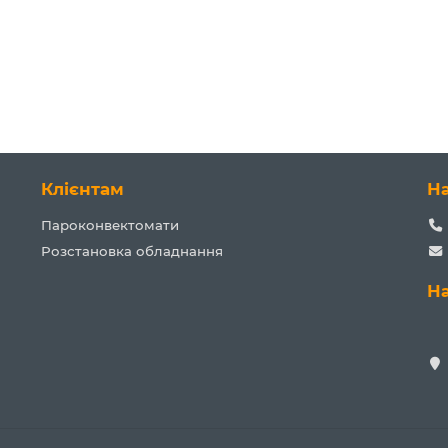
Клієнтам
Н
Пароконвектомати
Розстановка обладнання
Н