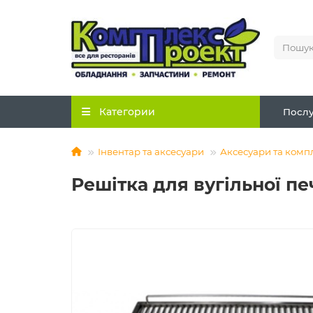
Категории
Послу
Інвентар та аксесуари
Аксесуари та комп
Решітка для вугільної п