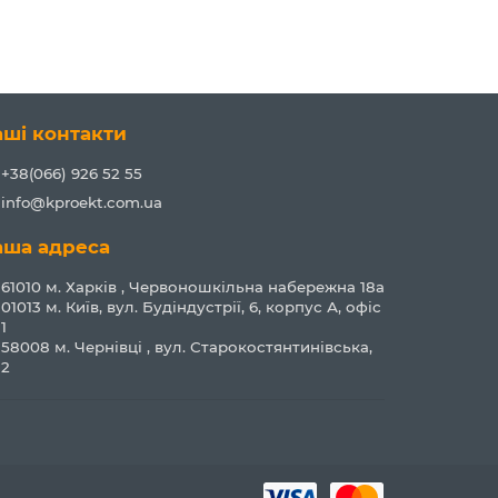
аші контакти
+38(066) 926 52 55
info@kproekt.com.ua
аша адреса
61010 м. Харків , Червоношкільна набережна 18а
01013 м. Київ, вул. Будіндустрії, 6, корпус А, офіс
1
58008 м. Чернівці , вул. Старокостянтинівська,
2