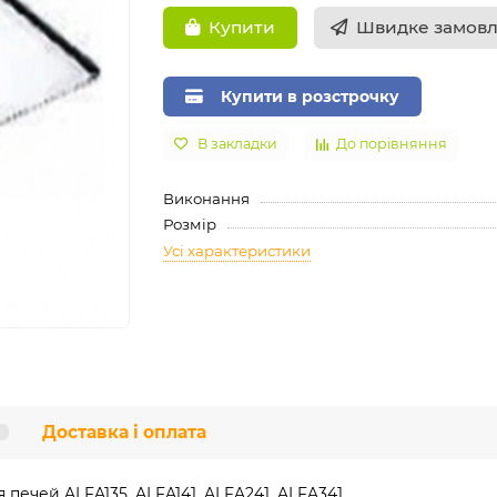
Швидке замов
Купити
Купити в розстрочку
В закладки
До порівняння
Виконання
Розмір
Усі характеристики
Доставка і оплата
я печей ALFA135, ALFA141, ALFA241, ALFA341