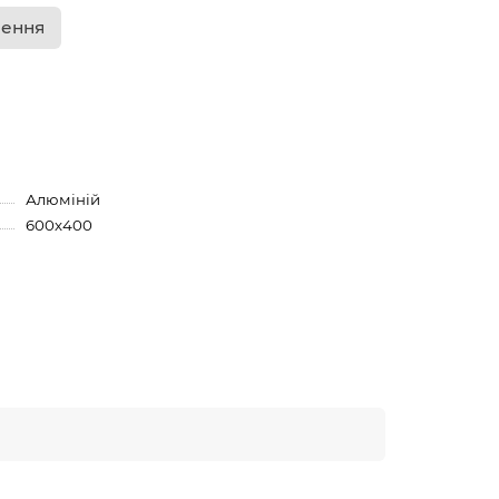
лення
Алюміній
600х400