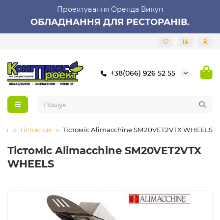
Проектування Оренда Викуп
ОБЛАДНАННЯ ДЛЯ РЕСТОРАНІВ.
+38(066) 926 52 55
ння
Тістоміси
Тістоміс Alimacchine SM20VET2VTX WHEELS
Тістоміс Alimacchine SM20VET2VTX
WHEELS