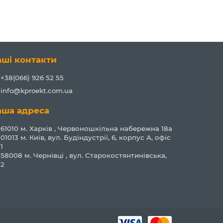
аші контакти
+38(066) 926 52 55
info@kproekt.com.ua
аша адреса
61010 м. Харків , Червоношкільна набережна 18а
01013 м. Київ, вул. Будіндустрії, 6, корпус А, офіс
1
58008 м. Чернівці , вул. Старокостянтинівська,
2