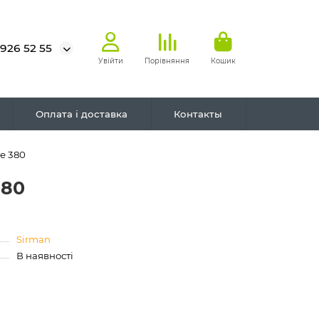
 926 52 55
Увійти
Порівняння
Кошик
Оплата і доставка
Контакты
e 380
380
Sirman
В наявності