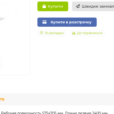
Швидке замов
Купити
Купити в розстрочку
В закладки
До порівняння
та
 Рабочая поверхность 575х705 мм. Длина лезвия 2400 мм