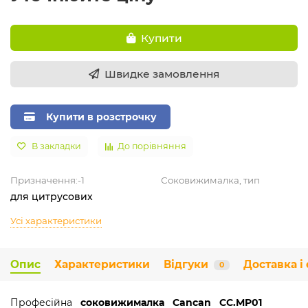
Купити
Швидке замовлення
Купити в розстрочку
В закладки
До порівняння
Призначення:-1
Соковижималка, тип
для цитрусових
Усі характеристики
Опис
Характеристики
Відгуки
Доставка і
0
Професійна
соковижималка Cancan CC.MP01