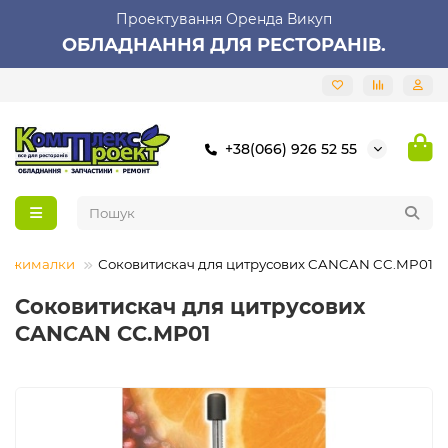
Проектування Оренда Викуп
ОБЛАДНАННЯ ДЛЯ РЕСТОРАНІВ.
+38(066) 926 52 55
вижималки
Соковитискач для цитрусових CANCAN CC.MP01
Соковитискач для цитрусових
CANCAN CC.MP01