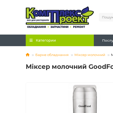
Категории
Послу
Барне обладнання
Міксер молочний
М
Міксер молочний GoodF