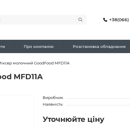
+38(066)
ги
Про компанію
Розстановка обладнання
іксер молочний GoodFood MFD11A
ood MFD11A
Виробник
Наявність:
Уточнюйте ціну