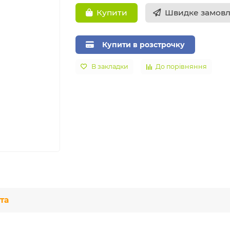
Швидке замов
Купити
Купити в розстрочку
В закладки
До порівняння
та