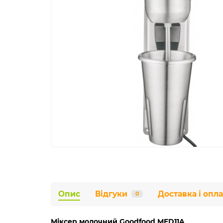
Опис
Відгуки
Доставка і опла
0
Міксер молочний Goodfood MFD11A