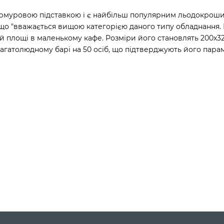
уровою підставкою і є найбільш популярним льодокрошите
що "вважається вищою категорією даного типу обладнання. В
ій площі в маленькому кафе. Розміри його становлять 200х
багатолюдному барі на 50 осіб, що підтверджують його пара