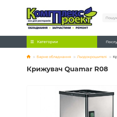
Категории
Послу
Барне обладнання
Льодокрошителі
К
Крижувач Quamar R08