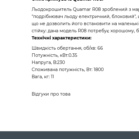
Льодокрошитель Quamar R08 зроблений з марм
"подрібнювач льоду електричний, блоковий", 
що не дозволить його встановити на маленьк
стійку: дана модель R08 потребує хорошому, 
Технічні характеристики:
Швидкість обертання, об/хв: 66
Потужність, кВт:0.35
Напруга, В:230
Споживана потужність, Вт: 1800
Вага, кг: 11
Відгуки про това