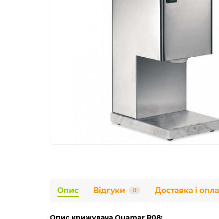
Опис
Відгуки
Доставка і опла
0
Опис крижувача Quamar R08: