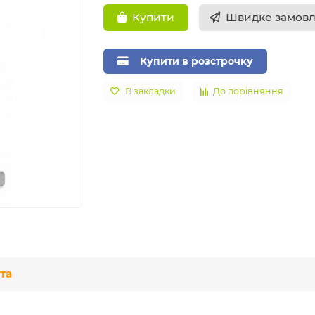
Швидке замов
Купити
Купити в розстрочку
В закладки
До порівняння
та