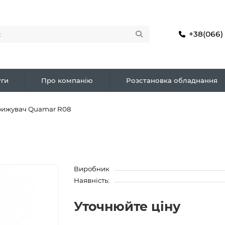
+38(066)
ги
Про компанію
Розстановка обладнання
рижувач Quamar R08
Виробник
Наявність:
Уточнюйте ціну