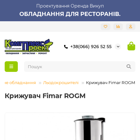
Проектування Оренда Викуп
ОБЛАДНАННЯ ДЛЯ РЕСТОРАНІВ.
+38(066) 926 52 55
рне обладнання
Льодокрошителі
Крижувач Fimar ROGM
Крижувач Fimar ROGM