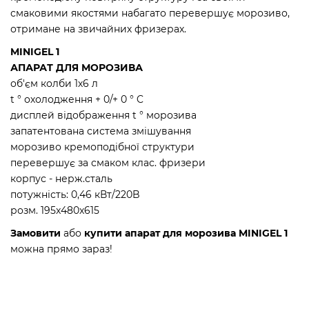
смаковими якостями набагато перевершує морозиво,
отримане на звичайних фризерах.
MINIGEL 1
АПАРАТ ДЛЯ МОРОЗИВА
об'єм колби 1х6 л
t ° охолодження + 0/+ 0 ° C
дисплей відображення t ° морозива
запатентована система змішування
морозиво кремоподібної структури
перевершує за смаком клас. фризери
корпус - нерж.сталь
потужність: 0,46 кВт/220B
розм. 195x480x615
Замовити
або
купити апарат для морозива MINIGEL 1
можна прямо зараз!