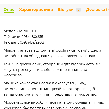
Опис
Характеристики
Відгуки
Доставка і
0
Модель: MINIGEL 1
Габарити: 195x480x615
Тех. дані: 0,46 кВт/220В
Minigel 1, апарат від компанії Ugolini - світовий лідер з
виробництва обладнання для охолодження напоїв.
Технічно досконалий, створений для підприємств, які
хочуть пропонувати своїм клієнтам виняткове
морозиво.
Машина компактна і легка в експлуатації, має
витончений і елегантний дизайн спотворена, щоб
вигідно залучати клієнтів і представляти морозиво.
Морозиво, яке виробляється на такому обладнанні, має
кремоподібну повітряну структуру і за своїми