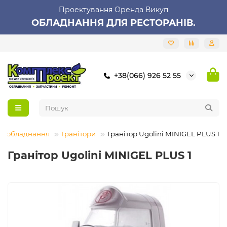
Проектування Оренда Викуп
ОБЛАДНАННЯ ДЛЯ РЕСТОРАНІВ.
+38(066) 926 52 55
е обладнання
Гранітори
Гранітор Ugolini MINIGEL PLUS 1
Гранітор Ugolini MINIGEL PLUS 1