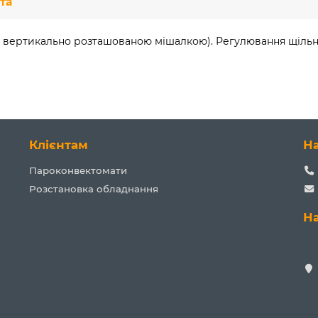
та
у і вертикально розташованою мішалкою). Регулювання щільн
Клієнтам
Н
Пароконвектомати
Розстановка обладнання
Н