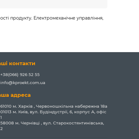
ості продукту. Електромеханічне управління,
аші контакти
+38(066) 926 52 55
info@kproekt.com.ua
аша адреса
61010 м. Харків , Червоношкільна набережна 18а
01013 м. Київ, вул. Будіндустрії, 6, корпус А, офіс
1
58008 м. Чернівці , вул. Старокостянтинівська,
2