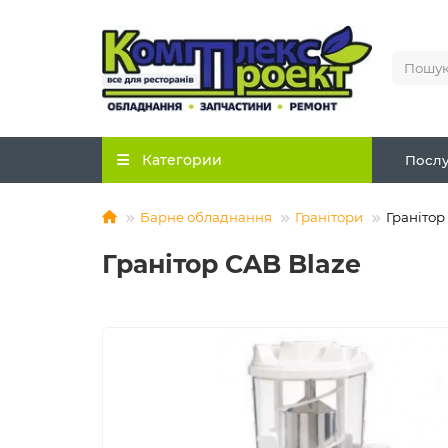
Категории
Послу
Барне обладнання
Гранітори
Гранітор
Гранітор CAB Blaze