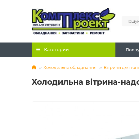
Категории
Послу
Холодильне обладнання
Вітрини для топ
Холодильна вітрина-надс