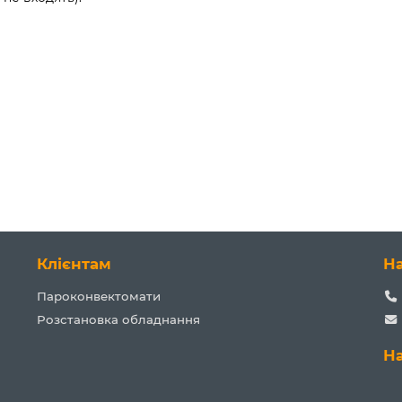
Клієнтам
Н
Пароконвектомати
Розстановка обладнання
Н