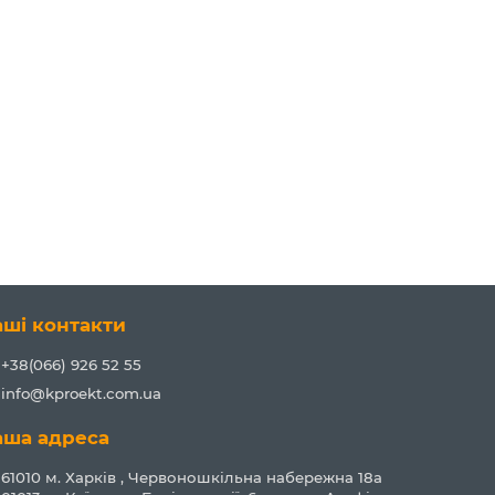
аші контакти
+38(066) 926 52 55
info@kproekt.com.ua
аша адреса
61010 м. Харків , Червоношкільна набережна 18а