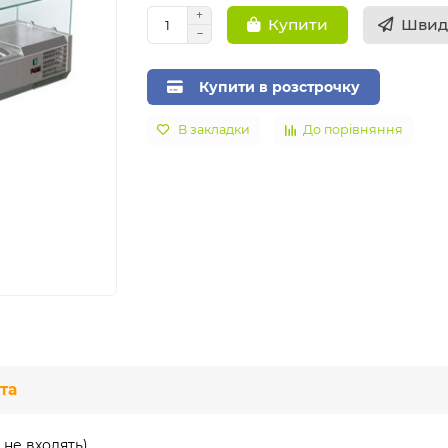
Швид
Купити
Купити в розстрочку
В закладки
До порівняння
та
 не входять).