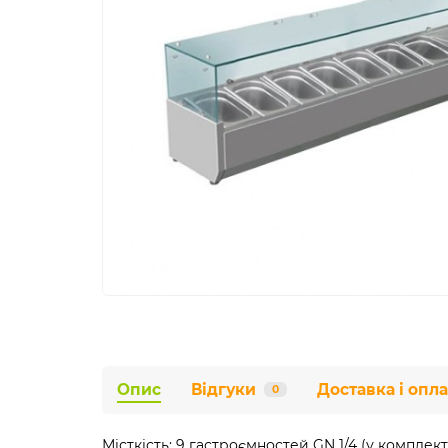
Опис
Відгуки
Доставка і опла
0
Місткість: 9 гастроємностей GN 1/4 (у комплект