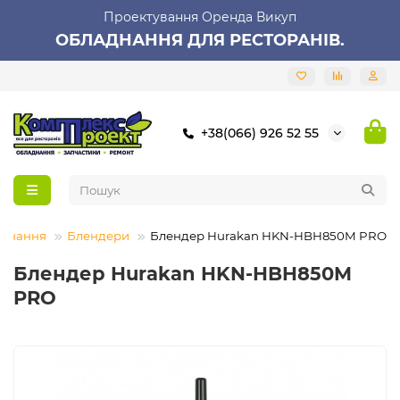
Проектування Оренда Викуп
ОБЛАДНАННЯ ДЛЯ РЕСТОРАНІВ.
+38(066) 926 52 55
аднання
Блендери
Блендер Hurakan HKN-HBH850M PRO
Блендер Hurakan HKN-HBH850M
PRO