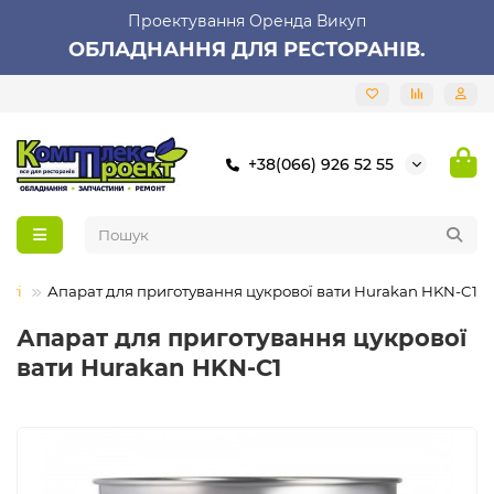
Проектування Оренда Викуп
ОБЛАДНАННЯ ДЛЯ РЕСТОРАНІВ.
+38(066) 926 52 55
аті
Апарат для приготування цукрової вати Hurakan HKN-C1
Апарат для приготування цукрової
вати Hurakan HKN-C1