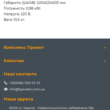
Габарити (ШхГхВ): 520х520х505 мм.
Потужність: 0,98 кВт.
Напруга: 220 В.
Вага: 10,5 кг.
Комплекс Проект
Клієнтам
Наші контакти
+38(066) 926 52 55
info@kproekt.com.ua
Наша адреса
61010 м. Харків , Червоношкільна набережна 18а